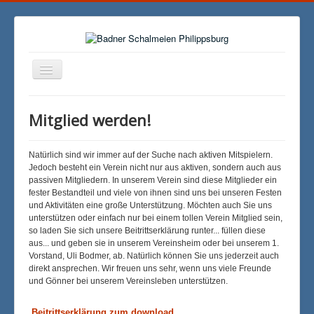
Navigation
an/aus
Über Uns
Mitglied werden!
Kontakt
Galerie
Natürlich sind wir immer auf der Suche nach aktiven Mitspielern.
Jedoch besteht ein Verein nicht nur aus aktiven, sondern auch aus
Repertoire
passiven Mitgliedern. In unserem Verein sind diese Mitglieder ein
fester Bestandteil und viele von ihnen sind uns bei unseren Festen
On Tour
und Aktivitäten eine große Unterstützung. Möchten auch Sie uns
unterstützen oder einfach nur bei einem tollen Verein Mitglied sein,
Feste / Aktivitäten
so laden Sie sich unsere Beitrittserklärung runter... füllen diese
aus... und geben sie in unserem Vereinsheim oder bei unserem 1.
Vorstand, Uli Bodmer, ab. Natürlich können Sie uns jederzeit auch
direkt ansprechen. Wir freuen uns sehr, wenn uns viele Freunde
und Gönner bei unserem Vereinsleben unterstützen.
Beitrittserklärung zum download